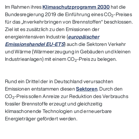
Im Rahmen ihres
Klimaschutzprogramm 2030
hat die
Bundesregierung 2019 die Einführung eines CO
-Preises
2
für das „Inverkehrbringen von Brennstoffen“ beschlossen.
Ziel ist es zusätzlich zu den Emissionen der
energieintensiven Industrie (
europäischer
Emissionshandel EU-ETS
) auch die Sektoren Verkehr
und Wärme (Wärmeerzeugung in Gebäuden und kleinen
Industrieanlagen) mit einem CO
-Preis zu belegen.
2
Rund ein Drittel der in Deutschland verursachten
Emissionen entstammen diesen
Sektoren
. Durch den
CO
-Preis sollen Anreize zur Reduktion des Verbrauchs
2
fossiler Brennstoffe erzeugt und gleichzeitig
klimaschonende Technologien und erneuerbare
Energieträger gefördert werden.