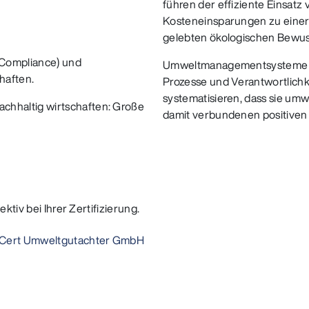
führen der effiziente Einsat
Kosteneinsparungen zu einer 
gelebten ökologischen Bewu
 (Compliance) und
Umweltmanagementsysteme (U
haften.
Prozesse und Verantwortlichk
systematisieren, dass sie um
hhaltig wirtschaften: Große
damit verbundenen positiven 
ktiv bei Ihrer Zertifizierung.
M Cert Umweltgutachter GmbH