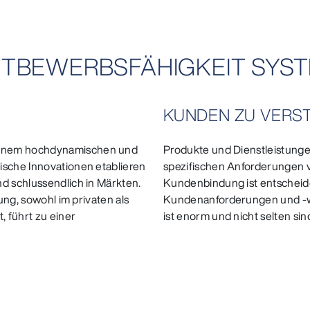
WETTBEWERBSFÄHIGKEIT SYS
KUNDEN ZU VERS
einem hochdynamischen und
Produkte und Dienstleistunge
ische Innovationen etablieren
spezifischen Anforderungen 
nd schlussendlich in Märkten.
Kundenbindung ist entscheide
rung, sowohl im privaten als
Kundenanforderungen und -w
 führt zu einer
ist enorm und nicht selten s