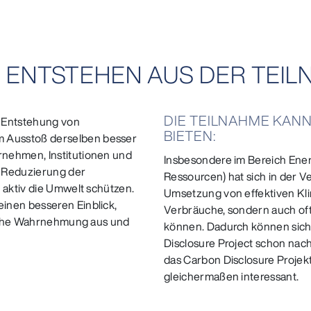
E ENTSTEHEN AUS DER TEI
DIE TEILNAHME KANN
e Entstehung von
BIETEN:
 Ausstoß derselben besser
rnehmen, Institutionen und
Insbesondere im Bereich Energ
 Reduzierung der
Ressourcen) hat sich in der Ve
 aktiv die Umwelt schützen.
Umsetzung von effektiven Kl
inen besseren Einblick,
Verbräuche, sondern auch of
tliche Wahrnehmung aus und
können. Dadurch können sich 
Disclosure Project schon nach 
das Carbon Disclosure Proje
gleichermaßen interessant.