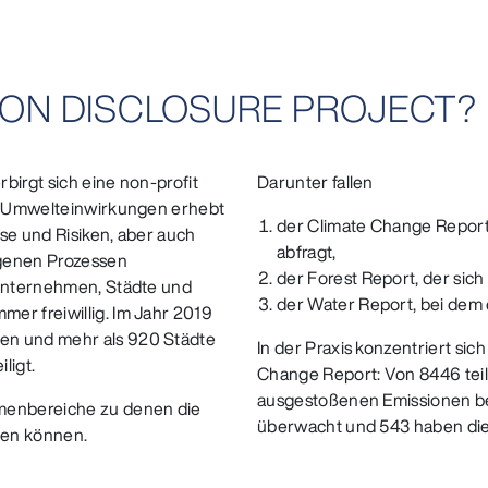
RBON DISCLOSURE PROJECT?
rbirgt sich eine non-profit
Darunter fallen
en Umwelteinwirkungen erhebt
der Climate Change Repor
se und Risiken, aber auch
abfragt,
genen Prozessen
der Forest Report, der sic
 Unternehmen, Städte und
der Water Report, bei dem d
er freiwillig. Im Jahr 2019
en und mehr als 920 Städte
In der Praxis konzentriert si
ligt.
Change Report: Von 8446 te
ausgestoßenen Emissionen ber
emenbereiche zu denen die
überwacht und 543 haben di
en können.