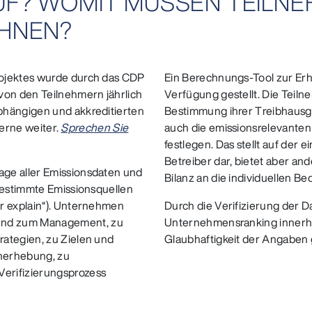
LAUF? WOMIT MÜSSEN TEILN
HNEN?
rojektes wurde durch das CDP
Ein Berechnungs-Tool zur Er
von den Teilnehmern jährlich
Verfügung gestellt. Die Teil
bhängigen und akkreditierten
Bestimmung ihrer Treibhausg
 gerne weiter.
Sprechen Sie
auch die emissionsrelevante
festlegen. Das stellt auf der 
Betreiber dar, bietet aber and
ge aller Emissionsdaten und
Bilanz an die individuellen B
 bestimmte Emissionsquellen
r explain“). Unternehmen
Durch die Verifizierung der D
und zum Management, zu
Unternehmensranking innerha
rategien, zu Zielen und
Glaubhaftigkeit der Angaben 
nerhebung, zu
erifizierungsprozess